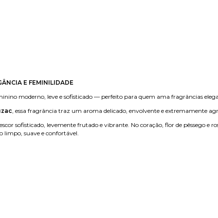
EGÂNCIA E FEMINILIDADE
nino moderno, leve e sofisticado — perfeito para quem ama fragrâncias elega
uzac
, essa fragrância traz um aroma delicado, envolvente e extremamente agr
or sofisticado, levemente frutado e vibrante. No coração, flor de pêssego e r
limpo, suave e confortável.