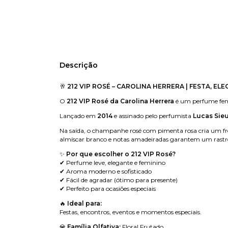
Descrição
🥂
212 VIP ROSÉ – CAROLINA HERRERA | FESTA, EL
O
212 VIP Rosé da Carolina Herrera
é um perfume femi
Lançado em
2014
e assinado pelo perfumista
Lucas Sie
Na saída, o champanhe rosé com pimenta rosa cria um fresc
almíscar branco e notas amadeiradas garantem um rastro 
✨
Por que escolher o 212 VIP Rosé?
✔ Perfume leve, elegante e feminino
✔ Aroma moderno e sofisticado
✔ Fácil de agradar (ótimo para presente)
✔ Perfeito para ocasiões especiais
🔥
Ideal para:
Festas, encontros, eventos e momentos especiais.
💎
Família Olfativa:
Floral Frutado