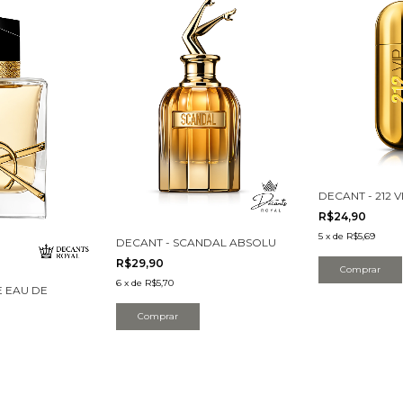
DECANT - 212 
R$24,90
5
x
de
R$5,69
DECANT - SCANDAL ABSOLU
R$29,90
Comprar
6
x
de
R$5,70
E EAU DE
Comprar