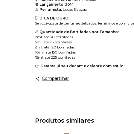
📆
Lançamento:
2014
👃
Perfumista:
Lucas Sieuzac
💥
DICA DE OURO:
Se você gosta de perfumes delicados, femininos e com vibe
📏
Quantidade de Borrifadas por Tamanho:
2ml: até 30 borrifadas
5ml: até 75 borrifadas
8ml: até 120 borrifadas
10ml: até 150 borrifadas
15ml: até 225 borrifadas
👉
Garanta já seu decant e celebre com estilo!
Compartilhar
Produtos similares