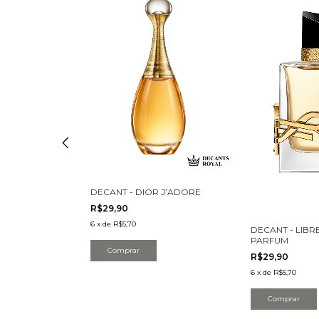
IER DIVINE
LTIER
DECANT - DIOR J’ADORE
R$29,90
6
x
de
R$5,70
DECANT - LIBR
PARFUM
Comprar
R$29,90
6
x
de
R$5,70
Comprar