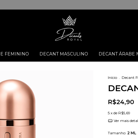
E FEMININO
DECANT MASCULINO
DECANT ÁRABE 
Início
.
Decant 
DECANT
R$24,90
5
x de
R$5,69
Ver mais deta
Tamanho:
2 ML