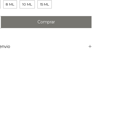
8 ML
10 ML
15 ML
envio