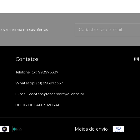
-se e receba nossas ofertas.
Contatos
Telefone: (31) 998973337
Whatsapp: (31) 998973337
E-mail:
contato@decanstroyal.com.br
BLOG DECANTS ROYAL
Meios de envio