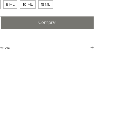
8 ML
10 ML
15 ML
envio