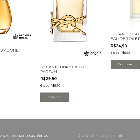
DECANT - D&G 
EAU DE TOILET
R$24,90
 J’ADORE
5
x
de
R$5,69
Comprar
DECANT - LIBRE EAU DE
PARFUM
R$29,90
6
x
de
R$5,70
Comprar
-se e receba nossas ofertas.