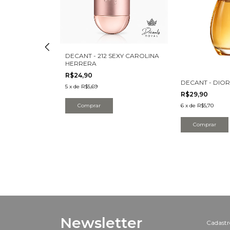
DECANT - 212 SEXY CAROLINA
HERRERA
R$24,90
NDAL ABSOLU
DECANT - DIOR
5
x
de
R$5,69
R$29,90
Comprar
6
x
de
R$5,70
Comprar
Newsletter
Cadastre