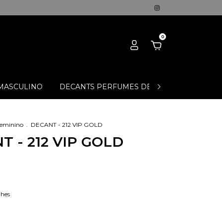
0
MASCULINO
DECANTS PERFUMES DE NICHO
OFERT
Feminino
.
DECANT - 212 VIP GOLD
T - 212 VIP GOLD
lhes