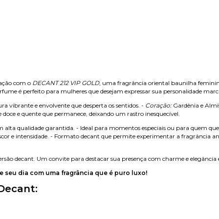
icação com o
DECANT 212 VIP GOLD
, uma fragrância oriental baunilha femini
perfume é perfeito para mulheres que desejam expressar sua personalidade m
vibrante e envolvente que desperta os sentidos. -
Coração:
Gardênia e Almís
doce e quente que permanece, deixando um rastro inesquecível.
m alta qualidade garantida. - Ideal para momentos especiais ou para quem qu
escor e intensidade. - Formato decant que permite experimentar a fragrância ant
rsão decant. Um convite para destacar sua presença com charme e elegância 
e seu dia com uma fragrância que é puro luxo!
Decant: