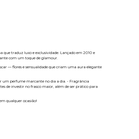
na que traduz luxo e exclusividade. Lançado em 2010 e
arcante com um toque de glamour.
car — flores e sensualidade que criam uma aura elegante
er um perfume marcante no dia a dia. - Fragrância
es de investir no frasco maior, além de ser prático para
em qualquer ocasião!