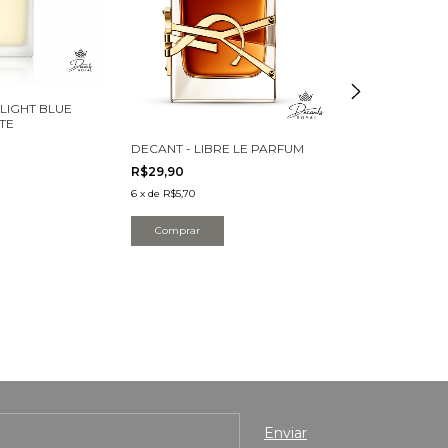
LIGHT BLUE
DECANT - 212 
TE
R$24,90
DECANT - LIBRE LE PARFUM
5
x
de
R$5,69
R$29,90
Comprar
6
x
de
R$5,70
Comprar