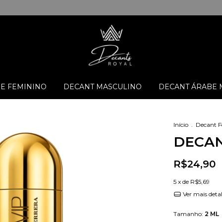
E FEMININO
DECANT MASCULINO
DECANT ÁRABE 
Início
.
Decant 
DECAN
R$24,90
5
x de
R$5,69
Ver mais deta
Tamanho:
2 ML