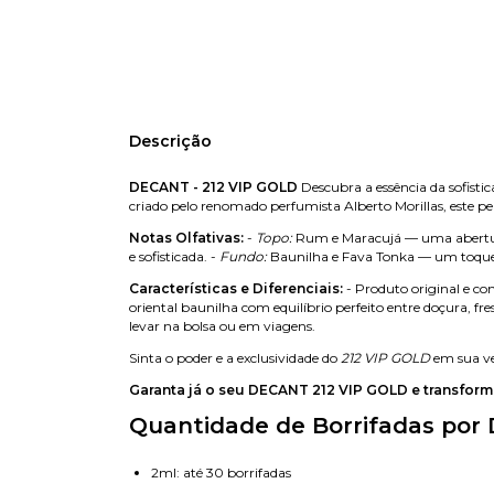
Descrição
DECANT - 212 VIP GOLD
Descubra a essência da sofist
criado pelo renomado perfumista Alberto Morillas, este 
Notas Olfativas:
-
Topo:
Rum e Maracujá — uma abertura 
e sofisticada. -
Fundo:
Baunilha e Fava Tonka — um toque 
Características e Diferenciais:
- Produto original e co
oriental baunilha com equilíbrio perfeito entre doçura, fr
levar na bolsa ou em viagens.
Sinta o poder e a exclusividade do
212 VIP GOLD
em sua ve
Garanta já o seu DECANT 212 VIP GOLD e transform
Quantidade de Borrifadas por 
2ml: até 30 borrifadas